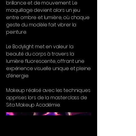
brillance et de mouvement. Le
maquillage devient alors un jeu
entre ombre et lumière, où chaque
geste du modèle fait vibrer la
peinture.
Le Bodylight met en valeur la
beauté du corps à travers la
lumière fluorescente, offrant une
expérience visuelle unique et pleine
d’énergie.
Makeup réalisé avec les techniques
apprises lors de la masterclass de
Sita Makeup Académie.