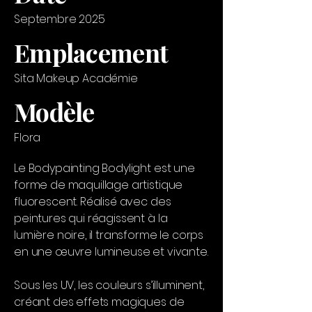
Septembre 2025
Emplacement
Sita Makeup Académie
Modèle
Flora
Le Bodypainting Bodylight est une
forme de maquillage artistique
fluorescent. Réalisé avec des
peintures qui réagissent à la
lumière noire, il transforme le corps
en une œuvre lumineuse et vivante.
Sous les UV, les couleurs s’illuminent,
créant des effets magiques de