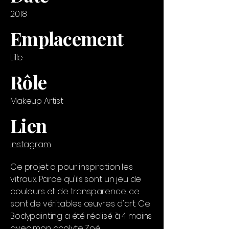
2018
Emplacement
Lille
Rôle
Makeup Artist
Lien
Instagram
Ce projet a pour inspiration les
vitraux. Parce qu'ils sont un jeu de
couleurs et de transparence, ce
sont de véritables œuvres d'art. Ce
Bodypainting a été réalisé à 4 mains
avec mon acolyte Zoé.