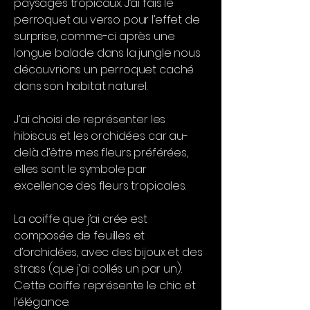
paysages tropicaux. J’ai fais le
perroquet au verso pour l’effet de
surprise, comme-ci après une
longue balade dans la jungle nous
découvrions un perroquet caché
dans son habitat naturel.
J’ai choisi de représenter les
hibiscus et les orchidées car au-
delà d’être mes fleurs préférées,
elles sont le symbole par
excellence des fleurs tropicales.
La coiffe que j’ai crée est
composée de feuilles et
d’orchidées, avec des bijoux et des
strass (que j’ai collés un par un).
Cette coiffe représente le chic et
l’élégance.