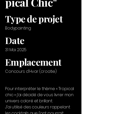
pical Chic"
Type de projet
Bodypainting
Date
31 Mai 2025
Emplacement
Concours d'Hvar (croatie)
Pour interpréter le thème « Tropical
chic » j’ai décidé de vous livrer mon
univers coloré et brillant.
J’ai utilisé des couleurs rappelant
les cocktails que l’ont pourrait