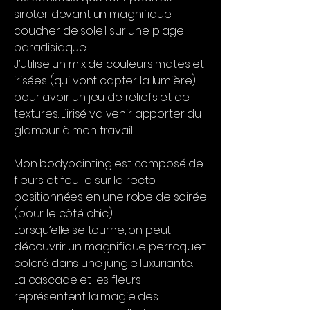
siroter devant un magnifique
coucher de soleil sur une plage
paradisiaque.
J’utilise un mix de couleurs mates et
irisées (qui vont capter la lumière)
pour avoir un jeu de reliefs et de
textures. L’irisé va venir apporter du
glamour à mon travail.
Mon bodypainting est composé de
fleurs et feuille sur le recto
positionnées en une robe de soirée
(pour le côté chic)
Lorsqu’elle se tourne, on peut
découvrir un magnifique perroquet
coloré dans une jungle luxuriante.
La cascade et les fleurs
représentent la magie des