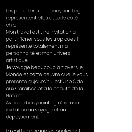
Les paillettes sur le bodypainting
représentent elles aussi le côté
chic.
Mon travail est une invitation à
partir flâner sous les tropiques. Il
représente totalement ma
personnalité et mon univers
artistique.
Je voyage beaucoup à travers le
Monde et cette oeuvre que je vous
présente aujourd’hui est une Ode
aux Caraïbes et à la beauté de la
Nature.
Avec ce bodypainting, c’est une
invitation au voyage et au
dépaysement.
La coiffe ainsi que les ongles ont